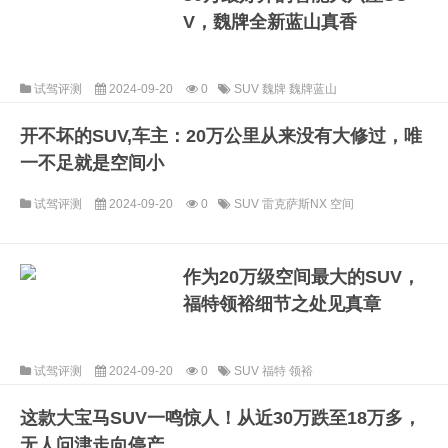
V，魏牌全新蓝山真香
试驾评测
2024-09-20
0
SUV
魏牌
魏牌蓝山
开不坏的SUV,车主：20万公里从来没有大修过，唯
一不足就是空间小
试驾评测
2024-09-20
0
SUV
雷克萨斯NX
空间
作为20万级空间最大的SUV，
福特领裕细节之处见真章
试驾评测
2024-09-20
0
SUV
福特
领裕
这款大宝马SUV一鸣惊人！从近30万跌至18万多，
无人问津走向停产