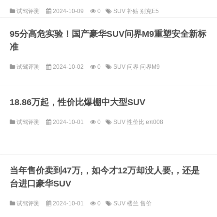
试驾评测
2024-10-09
0
SUV
补贴
别克E5
95分高危实验！国产豪华SUV问界M9重塑安全新标
准
试驾评测
2024-10-02
0
SUV
问界
问界M9
18.86万起，性价比爆棚中大型SUV
试驾评测
2024-10-01
0
SUV
性价比
eπ008
当年售价卖到47万,，如今才12万却没人要,，还是
台进口豪华SUV
试驾评测
2024-10-01
0
SUV
楼兰
售价