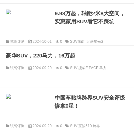
9.98万起，轴距2米8大空间，
实惠家用SUV看它不踩坑
试驾评测
2024-10-01
0
SUV
轴距
五菱星光S
豪华SUV，220马力，16万起
试驾评测
2024-09-29
0
SUV
捷豹F-PACE
马力
中国车贴牌跨界SUV安全评级
惨拿0星！
试驾评测
2024-09-29
0
SUV
宝骏510
跨界