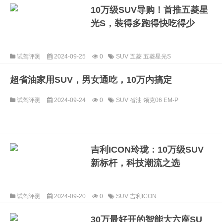
10万级SUV导购！首推五菱星
光S，装得多跑得快吃得少
试驾评测
2024-09-25
0
SUV
五菱
五菱星光S
超省油家用SUV，男女通吃，10万内搞定
试驾评测
2024-09-24
0
SUV
省油
领克06 EM-P
吉利ICON玲珑：10万级SUV
新标杆，科技潮流之选
试驾评测
2024-09-20
0
SUV
吉利ICON
30万最好开的智能大六座SU