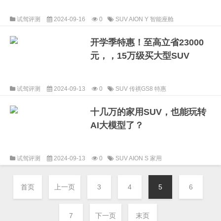
试驾评测
2024-09-16
0
SUV
AION Y
智能座舱
开学季特惠！至高立省23000
元，，15万级买大型SUV
试驾评测
2024-09-13
0
SUV
传祺GS8
特惠
十几万的家用SUV，也能玩转
AI大模型了？
试驾评测
2024-09-13
0
SUV
AION S
家用
首页
上一页
3
4
5
6
7
下一页
末页