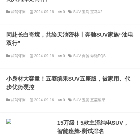
试驾评测
2024-09-18
0
SUV
宝马
宝马X2
同赴长白奇境，共绘天池密林丨奔驰SUV家族“油电
双行”
试驾评测
2024-09-18
0
SUV
奔驰
奔驰EQS
小身材大容量！五菱缤果SUV五座版，被家用、代
步优势硬控
试驾评测
2024-09-16
0
SUV
五菱
五菱缤果
15万级！5款主流纯电SUV，
智能座舱-测试排名