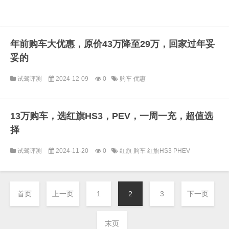
年前购车大优惠，原价43万降至29万，回家过年妥
妥的
试驾评测
2024-12-09
0
购车
优惠
13万购车，选红旗HS3，PEV，一周一充，超值选
择
试驾评测
2024-11-20
0
红旗
购车
红旗HS3 PHEV
首页
上一页
1
2
3
下一页
末页