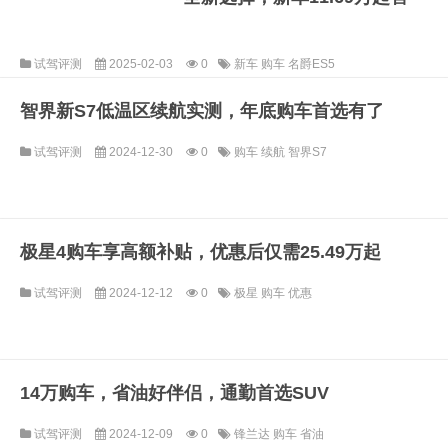
试驾评测
2025-02-03
0
新车
购车
名爵ES5
智界新S7低温区续航实测，年底购车首选有了
试驾评测
2024-12-30
0
购车
续航
智界S7
极星4购车享高额补贴，优惠后仅需25.49万起
试驾评测
2024-12-12
0
极星
购车
优惠
14万购车，省油好伴侣，通勤首选SUV
试驾评测
2024-12-09
0
锋兰达
购车
省油