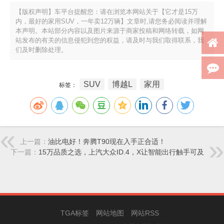
【版权声明】车平台提醒您：请在浏览本网站关于【它才是15万
内，最好的家用SUV，一年卖12万辆】文章时,请您务必阅读并理解
本声明。本站部分内容以及图片来源于商家投稿和网络转载，如网
站发布的有关的信息侵犯到您的权益，请及时与我们取得联系，我
们及时删除处理。
SUV
博越L
家用
标签：
上一篇：
油比电好！奔腾T90现在入手正合适！
下一篇：
15万品质之选，上汽大众ID.4，X让智能出行触手可及
TGA标签
网站地图
网站RSS