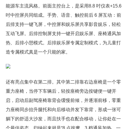
能源车主流风格。前面主控台上，是采用8.8 吋仪表+15.6
吋中控屏共同组成。手势、语音、触控前后 6 屏互动：前
后排支持一键飞屏，中控屏和娱乐屏共享影音娱乐，轻松
互动飞屏。后排控制屏支持一键开启娱乐屏、座椅通风加
热、后排小憩模式。后排娱乐屏专属定制模式，为儿童打
造专属模式真是一个只能的家。
还有亮点集中在第二排。其中第二排靠右边座椅是一个零
重力座椅，当停下车辆后，轻按座椅旁边按键便一键开
启，启动后副驾座椅靠背会缓慢前倾，并逐渐前移，零重
力座椅同步抬升腿托和向后移动并发下靠背，形成一张可
躺下的舒适大沙发，而且扶手也在配合移动，让你处在一
个最佳姿态。归纳起来就是“8 点按摩、3 档通风加热、一