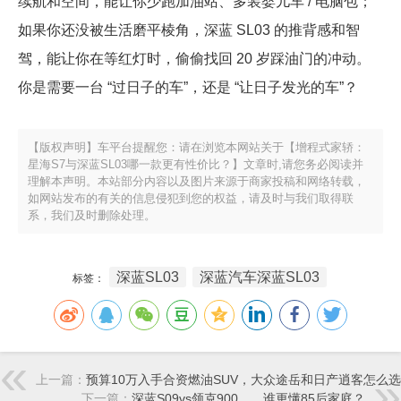
续航和空间，能让你少跑加油站、多装婴儿车 / 电脑包；
如果你还没被生活磨平棱角，深蓝 SL03 的推背感和智
驾，能让你在等红灯时，偷偷找回 20 岁踩油门的冲动。
你是需要一台 “过日子的车”，还是 “让日子发光的车”？
【版权声明】车平台提醒您：请在浏览本网站关于【增程式家轿：
星海S7与深蓝SL03哪一款更有性价比？】文章时,请您务必阅读并
理解本声明。本站部分内容以及图片来源于商家投稿和网络转载，
如网站发布的有关的信息侵犯到您的权益，请及时与我们取得联
系，我们及时删除处理。
深蓝SL03
深蓝汽车深蓝SL03
标签：
上一篇：
预算10万入手合资燃油SUV，大众途岳和日产逍客怎么
下一篇：
深蓝S09vs领克900，，谁更懂85后家庭？